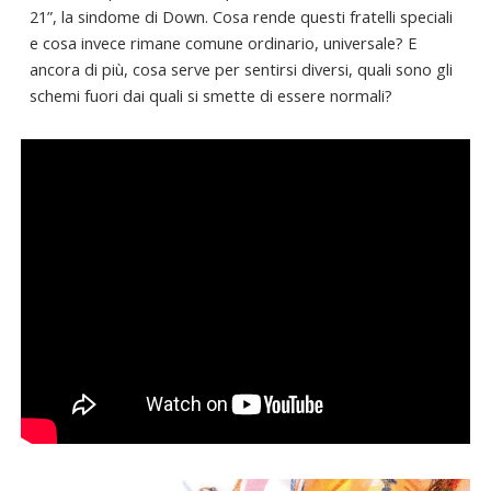
21”, la sindome di Down. Cosa rende questi fratelli speciali
e cosa invece rimane comune ordinario, universale? E
ancora di più, cosa serve per sentirsi diversi, quali sono gli
schemi fuori dai quali si smette di essere normali?